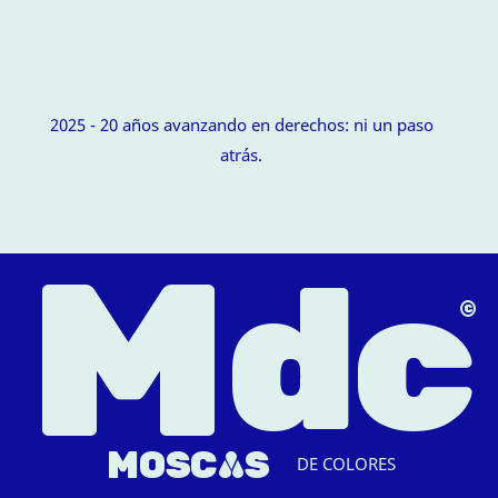
2025 - 20 años avanzando en derechos: ni un paso
atrás.
M
dc
△
MOSC
A
S
DE COLORES