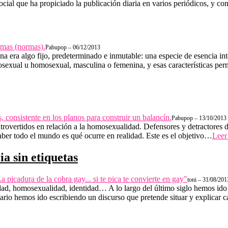
cial que ha propiciado la publicación diaria en varios periódicos, y co
Pabupop – 06/12/2013
 era algo fijo, predeterminado e inmutable: una especie de esencia in
rosexual u homosexual, masculina o femenina, y esas características pe
Pabupop – 13/10/2013
rovertidos en relación a la homosexualidad. Defensores y detractores de
aber todo el mundo es qué ocurre en realidad. Este es el objetivo…
Leer
a sin etiquetas
toni – 31/08/201
lidad, homosexualidad, identidad… A lo largo del último siglo hemos i
ario hemos ido escribiendo un discurso que pretende situar y explicar c