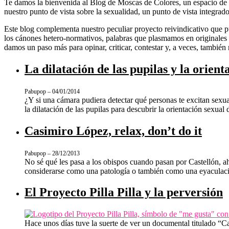
Te damos la bienvenida al Blog de Moscas de Colores, un espacio de i
nuestro punto de vista sobre la sexualidad, un punto de vista integrad
Este blog complementa nuestro peculiar proyecto reivindicativo que pu
los cánones hetero-normativos, palabras que plasmamos en originales 
damos un paso más para opinar, criticar, contestar y, a veces, también 
La dilatación de las pupilas y la orient
Pabupop – 04/01/2014
¿Y si una cámara pudiera detectar qué personas te excitan sexu
la dilatación de las pupilas para descubrir la orientación sexual
Casimiro López, relax, don’t do it
Pabupop – 28/12/2013
No sé qué les pasa a los obispos cuando pasan por Castellón, ah
considerarse como una patología o también como una eyaculac
El Proyecto Pilla Pilla y la perversión
Hace unos días tuve la suerte de ver un documental titulado “C