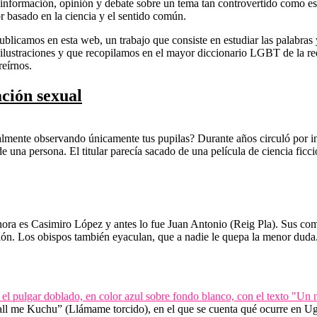
nformación, opinión y debate sobre un tema tan controvertido como es e
or basado en la ciencia y el sentido común.
blicamos en esta web, un trabajo que consiste en estudiar las palabras y
ilustraciones y que recopilamos en el mayor diccionario LGBT de la red
reírnos.
ación sexual
almente observando únicamente tus pupilas? Durante años circuló por int
 de una persona. El titular parecía sacado de una película de ciencia fic
ora es Casimiro López y antes lo fue Juan Antonio (Reig Pla). Sus come
ión. Los obispos también eyaculan, que a nadie le quepa la menor dud
all me Kuchu” (Llámame torcido), en el que se cuenta qué ocurre en Ug