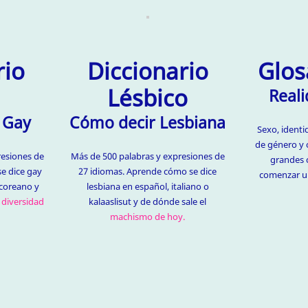
rio
Diccionario
Glos
Lésbico
Reali
 Gay
Cómo decir Lesbiana
Sexo, identi
de género y 
resiones de
Más de 500 palabras y expresiones de
grandes 
e dice gay
27 idiomas. Aprende cómo se dice
comenzar un
o coreano y
lesbiana en español, italiano o
a
diversidad
kalaaslisut y de dónde sale el
machismo de hoy.