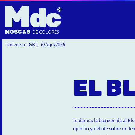
M
dc
MOSC
A
S
DE COLORES
Universo LGBT,
6/Ago/2026
EL B
Te damos la bienvenida al Bl
opinión y debate sobre un tem