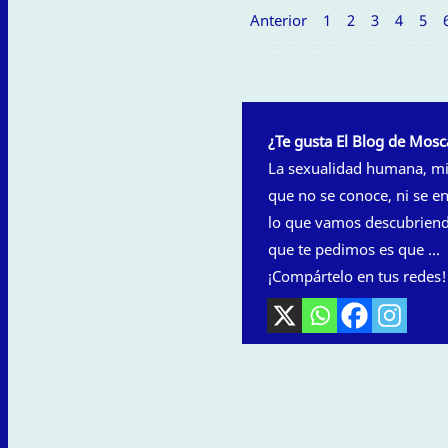
Anterior
1
2
3
4
5
¿Te gusta El Blog de Mosc
La sexualidad humana, mir
que no se conoce, ni se e
lo que vamos descubriendo
que te pedimos es que ...
¡Compártelo en tus redes!