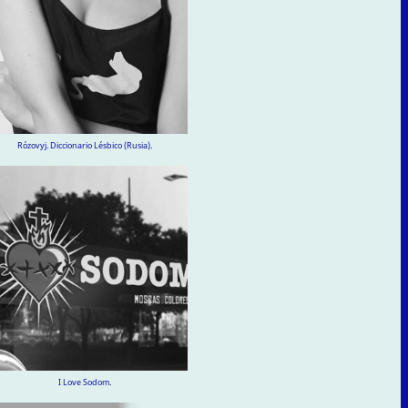
Rózovyj. Diccionario Lésbico (Rusia).
I Love Sodom.