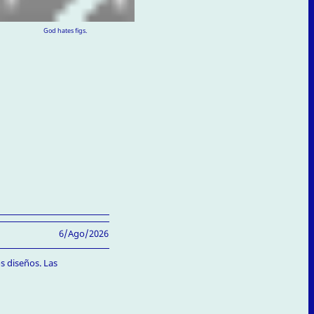
God hates figs.
6/Ago/2026
s diseños. Las