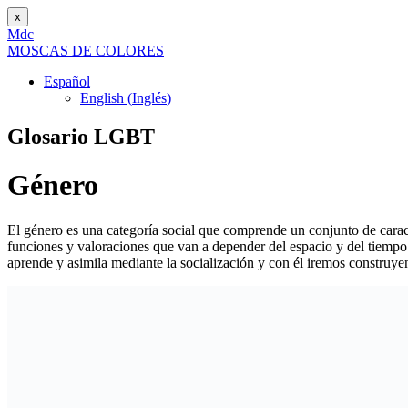
x
M
dc
MOSC
A
S
DE COLORES
Español
English
(
Inglés
)
Glosario LGBT
Género
El género es una categoría social que comprende un conjunto de caracte
funciones y valoraciones que van a depender del espacio y del tiempo d
aprende y asimila mediante la socialización y con él iremos construy