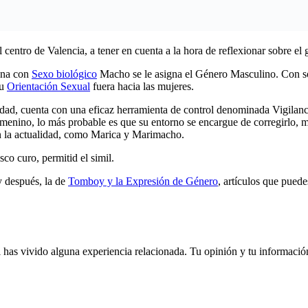
centro de Valencia, a tener en cuenta a la hora de reflexionar sobre el
ona con
Sexo biológico
Macho se le asigna el Género Masculino. Con sól
su
Orientación Sexual
fuera hacia las mujeres.
lidad, cuenta con una eficaz herramienta de control denominada Vigilan
emenino, lo más probable es que su entorno se encargue de corregirlo, me
en la actualidad, como Marica y Marimacho.
co curo, permitid el simil.
y después, la de
Tomboy y la Expresión de Género
, artículos que puede
 si has vivido alguna experiencia relacionada. Tu opinión y tu informaci