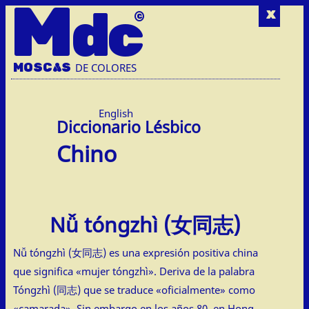
M
dc
x
MOSC
A
S
DE COLORES
English
Chino
Nǚ tóngzhì (女同志)
Nǚ tóngzhì (女同志) es una expresión positiva china
que significa «mujer tóngzhì». Deriva de la palabra
Tóngzhì (同志) que se traduce «oficialmente» como
«camarada». Sin embargo en los años 80, en Hong