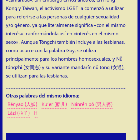
Kong y Taiwan, el activismo LGBT la comenzó a utilizar
para referirse a las personas de cualquier sexualidad
y/o género, ya que literalmente significa «con el mismo
interés» tranformándola así en «interés en el mismo
sexo». Aunque Tóngzhì también incluye a las lesbianas,
como ocurre con la palabra Gay, se utiliza
principalmente para los hombres homosexuales, y Nǚ
tóngzhì (女同志) y su variante mandarín nǚ tōng (女通),
se utilizan para las lesbianas.
Otras palabras del mismo idioma:
Rényāo (人妖)
Ku’er (酷儿)
Nánrén pó (男人婆)
Lāzi (拉子)
H