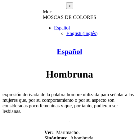
x
M
dc
MOSC
A
S
DE COLORES
Español
English
(
Inglés
)
Español
Hombruna
expresión derivada de la palabra hombre utilizada para señalar a las
mujeres que, por su comportamiento o por su aspecto son
consideradas poco femeninas y que, por tanto, pudieran ser
lesbianas.
Ver:
Marimacho.
Sinónimos:
Ahombrada.