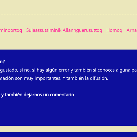
iminoortoq
Suiaassutsiminik Allannguerusuttoq
Homoq
Arna
ón?
 gustado, si no, si hay algún error y también si conoces alguna pa
rmación son muy importantes. Y también la difusión.
s y también dejarnos un comentario