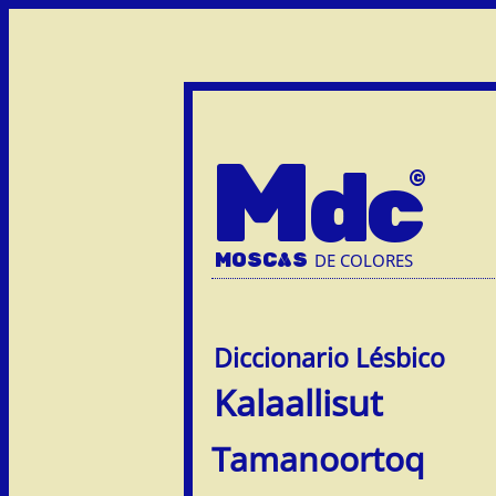
M
dc
MOSC
A
S
DE COLORES
Kalaallisut
Tamanoortoq