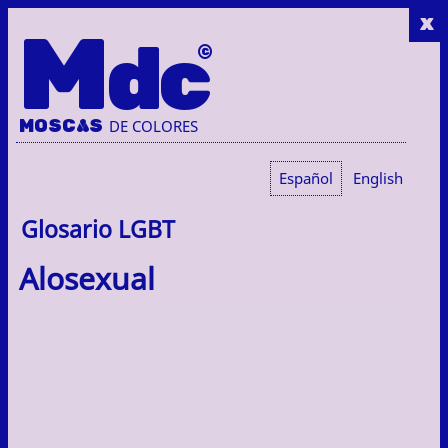
x
M
dc
MOSC
A
S
DE COLORES
Español
English
Glosario LGBT
Alosexual