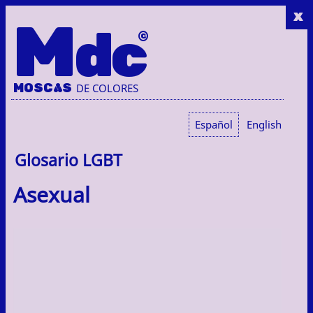
x
M
dc
MOSC
A
S
DE COLORES
Español
English
Glosario LGBT
Asexual