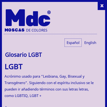
x
M
dc
MOSC
A
S
DE COLORES
Español
English
Glosario LGBT
LGBT
Acrónimo usado para “Lesbiana, Gay, Bisexual y
Transgénero”. Siguiendo con el espíritu inclusivo se le
pueden ir añadiendo términos con sus letras letras,
como LGBTIQ, LGBT +