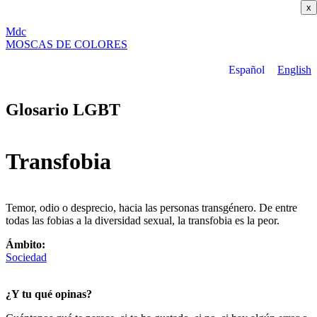
x
M
dc
MOSC
A
S
DE COLORES
Español
English
Glosario LGBT
Transfobia
Temor, odio o desprecio, hacia las personas transgénero. De entre
todas las fobias a la diversidad sexual, la transfobia es la peor.
Ámbito:
Sociedad
¿Y tu qué opinas?