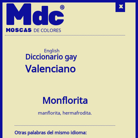
M
dc
x
MOSC
A
S
DE COLORES
English
Valenciano
Monflorita
manflorita, hermafrodita.
Otras palabras del mismo idioma: