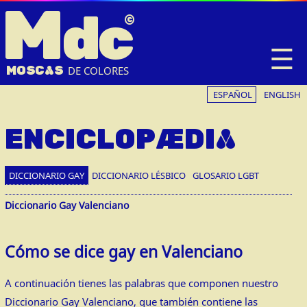
M
dc
☰
MOSC
A
S
DE COLORES
ESPAÑOL
ENGLISH
ENCICLOPÆDIA
DICCIONARIO GAY
DICCIONARIO LÉSBICO
GLOSARIO LGBT
Diccionario Gay Valenciano
Cómo se dice gay en Valenciano
A continuación tienes las palabras que componen nuestro
Diccionario Gay Valenciano, que también contiene las