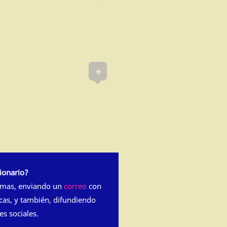
+
ionario?
rmas, enviando un
correo
con
cas, y también, difundiendo
es sociales.