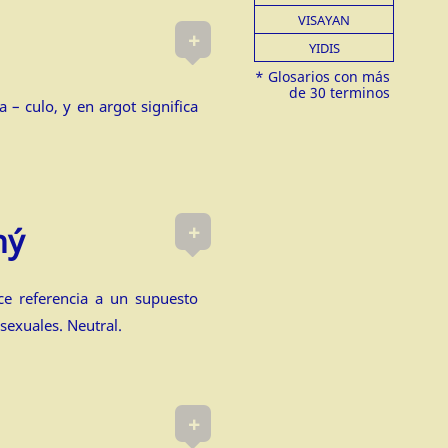
VISAYAN
+
YIDIS
a – culo, y en argot significa
+
ný
ce referencia a un supuesto
exuales. Neutral.
+