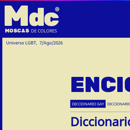
M
dc
MOSC
A
S
DE COLORES
Universo LGBT,
7/Ago/2026
ENCI
DICCIONARIO GAY
DICCIONARI
Diccionari