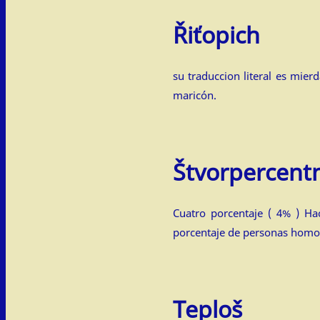
Řiťopich
su traduccion literal es mierd
maricón.
Štvorpercent
Cuatro porcentaje ( 4% ) Ha
porcentaje de personas homos
Teploš