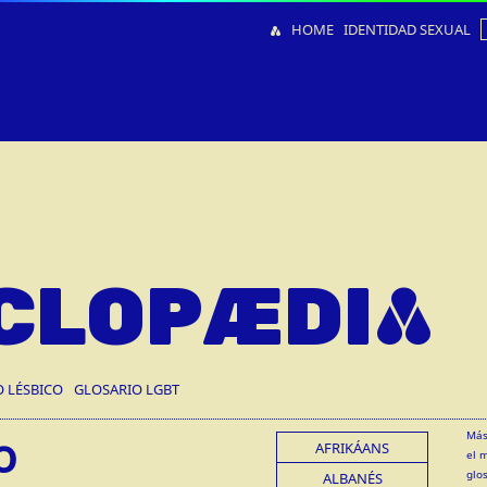
HOME
IDENTIDAD SEXUAL
CLOPÆDIA
O LÉSBICO
GLOSARIO LGBT
o
Más
AFRIKÁANS
el 
glo
ALBANÉS