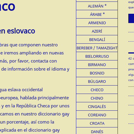
aco
exp
ALEMÁN
que
ÁRABE
ARMENIO
en eslovaco
AZERÍ
BENGALÍ
labras que componen nuestro
BEREBER / TAMAZIGHT
ue iremos ampliando en nuevas
BIELORRUSO
42 
más, por favor, contacta con
com
BIRMANO
 de información sobre el idioma y
pro
BOSNIO
alg
con
BÚLGARO
gua eslava occidental
CHECO
doeuropea, hablada principalmente
CHINO
 y en la República Checa por unos
CINGALÉS
acamos en nuestro diccionario gay
COREANO
 un porcentaje, así como la
CROATA
xplicada en el diccionario gay
DANÉS