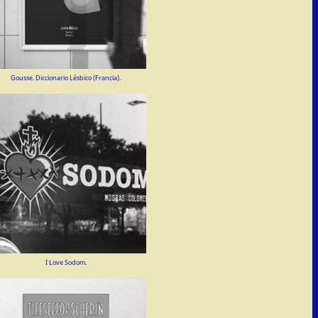
Gousse. Diccionario Lésbico (Francia).
I Love Sodom.