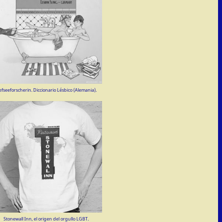
efseeforscherin. Diccionario Lésbico (Alemania).
Stonewall Inn, el origen del orgullo LGBT.