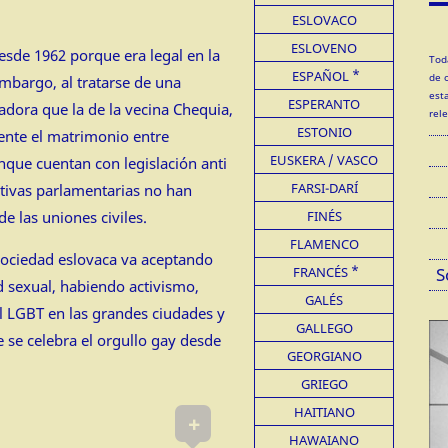
ESLOVACO
ESLOVENO
sde 1962 porque era legal en la
Tod
ESPAÑOL
de 
mbargo, al tratarse de una
est
ESPERANTO
ora que la de la vecina Chequia,
rel
ESTONIO
ente el matrimonio entre
EUSKERA / VASCO
que cuentan con legislación anti
FARSI-DARÍ
ativas parlamentarias no han
de las uniones civiles.
FINÉS
FLAMENCO
sociedad eslovaca va aceptando
FRANCÉS
S
d sexual, habiendo activismo,
GALÉS
l LGBT en las grandes ciudades y
GALLEGO
de se celebra el orgullo gay desde
GEORGIANO
GRIEGO
HAITIANO
+
HAWAIANO