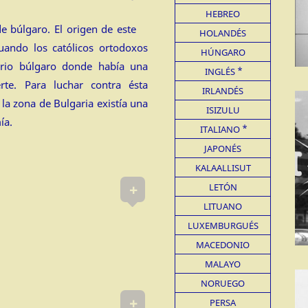
HEBREO
e búlgaro. El origen de este
HOLANDÉS
cuando los católicos ortodoxos
HÚNGARO
torio búlgaro donde había una
INGLÉS
rte. Para luchar contra ésta
IRLANDÉS
 la zona de Bulgaria existía una
ISIZULU
ía.
ITALIANO
JAPONÉS
KALAALLISUT
+
LETÓN
LITUANO
LUXEMBURGUÉS
MACEDONIO
MALAYO
NORUEGO
+
PERSA