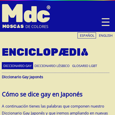
M
dc
☰
MOSC
A
S
DE COLORES
ESPAÑOL
ENGLISH
ENCICLOPÆDIA
DICCIONARIO GAY
DICCIONARIO LÉSBICO
GLOSARIO LGBT
Diccionario Gay Japonés
Cómo se dice gay en Japonés
A continuación tienes las palabras que componen nuestro
Diccionario Gay Japonés y que iremos ampliando en nuevas