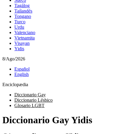
Sueco
Tagálog
Tailandés
Tongano
Turco
Urdu
Valenciano
Vietnamita
Visayan
Yidis
8/Ago/2026
Español
English
Enciclopædia
Diccionario Gay
Diccionario Lésbico
Glosario LGBT
Diccionario Gay Yidis