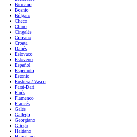
Birmano
Bosnio
Búlgaro
Checo
Chino
Cingalés
Coreano
Croata
Danés
Eslovaco
Esloveno
Español
Esperanto
Estonio
Euskera / Vasco
Farsi-Darí
Finés
Flamenco
Francés
Galés
Gallego
Georgiano
Griego
Haitiano
Hawaiano