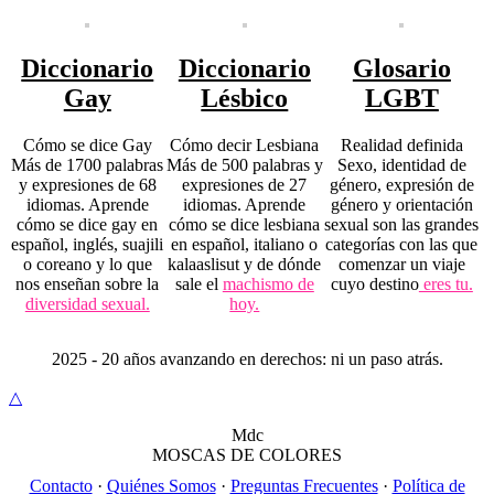
Diccionario
Diccionario
Glosario
Gay
Lésbico
LGBT
Cómo se dice Gay
Cómo decir Lesbiana
Realidad definida
Más de 1700 palabras
Más de 500 palabras y
Sexo, identidad de
y expresiones de 68
expresiones de 27
género, expresión de
idiomas. Aprende
idiomas. Aprende
género y orientación
cómo se dice gay en
cómo se dice lesbiana
sexual son las grandes
español, inglés, suajili
en español, italiano o
categorías con las que
o coreano y lo que
kalaaslisut y de dónde
comenzar un viaje
nos enseñan sobre la
sale el
machismo de
cuyo destino
eres tu.
diversidad sexual.
hoy.
2025 - 20 años avanzando en derechos: ni un paso atrás.
△
M
dc
MOSC
A
S
DE COLORES
Contacto
·
Quiénes Somos
·
Preguntas Frecuentes
·
Política de