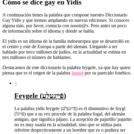
Cómo se dice gay en Yidis
A continuación tienes la palabra que compone nuestro Diccionario
Gay Yidis y que iremos ampliando en nuevas ediciones. Si conoces
alguna más, por favor, contacta con nosotr@s. Pero antes un poco
de información sobre el idioma y dónde se habla.
El yidis es un idioma de la familia indoeuropea que se desarrolló en
el centro y este de Europa a partir del alemán. Llegando a ser
hablado por trece millones de judíos, en la actualidad se estima en
tres millones el número de hablantes.
Destacamos de este diccionario la palabra feygele, ya que hay quien
piensa que es el origen de la palabra
faggot
por su parecido fonético.
+
Feygele (פֿײגעלע)
La palabra yidis feygele (פֿײגעלע) es el diminutivo de foygl
(פֿויגל‎) que a su vez procede de la palabra fogal, del alemán
antiguo, que significa pájaro. La acepción de pajarillo/ pajarito
no es muy usada en la actualidad, sino que se utiliza para
referirse despectivamente a un hombre que es o pudiera ser