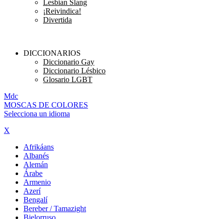
Lesbian Slang
¡Reivindica!
Divertida
DICCIONARIOS
Diccionario Gay
Diccionario Lésbico
Glosario LGBT
M
dc
MOSC
A
S
DE COLORES
Selecciona un idioma
X
Afrikáans
Albanés
Alemán
Árabe
Armenio
Azerí
Bengalí
Bereber / Tamazight
Bielorruso