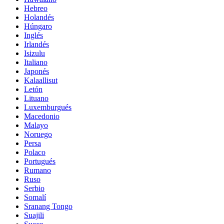
Hebreo
Holandés
Húngaro
Inglés
Irlandés
Isizulu
Italiano
Japonés
Kalaallisut
Letón
Lituano
Luxemburgués
Macedonio
Malayo
Noruego
Persa
Polaco
Portugués
Rumano
Ruso
Serbio
Somalí
Sranang Tongo
Suajili