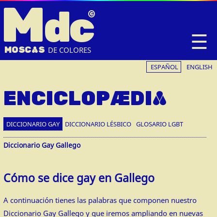
M
dc
☰
MOSC
A
S
DE COLORES
ESPAÑOL
ENGLISH
ENCICLOPÆDIA
DICCIONARIO GAY
DICCIONARIO LÉSBICO
GLOSARIO LGBT
Diccionario Gay Gallego
Cómo se dice gay en Gallego
A continuación tienes las palabras que componen nuestro
Diccionario Gay Gallego y que iremos ampliando en nuevas