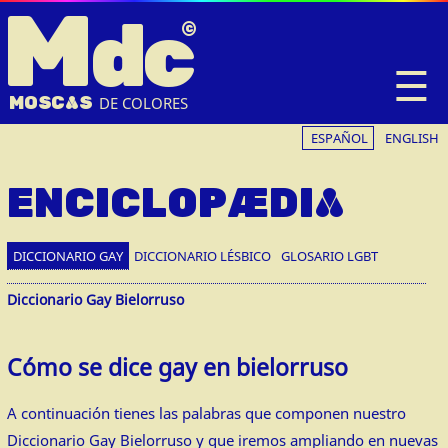
M
dc
☰
MOSC
A
S
DE COLORES
ESPAÑOL
ENGLISH
ENCICLOPÆDIA
DICCIONARIO GAY
DICCIONARIO LÉSBICO
GLOSARIO LGBT
Diccionario Gay Bielorruso
Cómo se dice gay en bielorruso
A continuación tienes las palabras que componen nuestro
Diccionario Gay Bielorruso y que iremos ampliando en nuevas