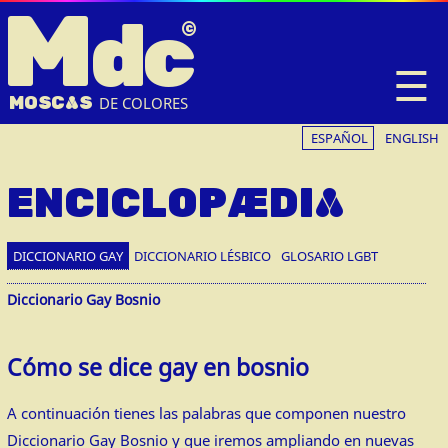
M
dc
☰
MOSC
A
S
DE COLORES
ESPAÑOL
ENGLISH
ENCICLOPÆDIA
DICCIONARIO GAY
DICCIONARIO LÉSBICO
GLOSARIO LGBT
Diccionario Gay Bosnio
Cómo se dice gay en bosnio
A continuación tienes las palabras que componen nuestro
Diccionario Gay Bosnio y que iremos ampliando en nuevas