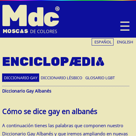
M
dc
☰
MOSC
A
S
DE COLORES
ESPAÑOL
ENGLISH
ENCICLOPÆDIA
DICCIONARIO GAY
DICCIONARIO LÉSBICO
GLOSARIO LGBT
Diccionario Gay Albanés
Cómo se dice gay en albanés
A continuación tienes las palabras que componen nuestro
Diccionario Gay Albanés y que iremos ampliando en nuevas