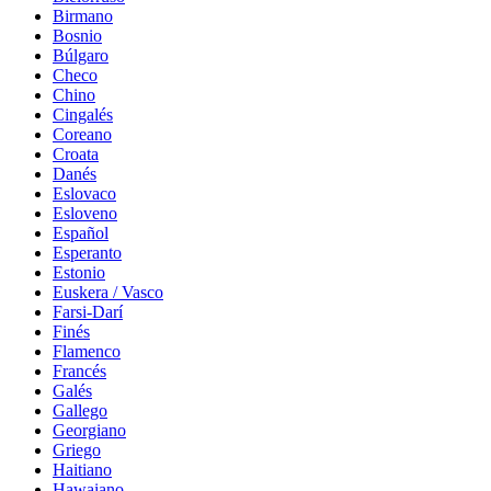
Birmano
Bosnio
Búlgaro
Checo
Chino
Cingalés
Coreano
Croata
Danés
Eslovaco
Esloveno
Español
Esperanto
Estonio
Euskera / Vasco
Farsi-Darí
Finés
Flamenco
Francés
Galés
Gallego
Georgiano
Griego
Haitiano
Hawaiano