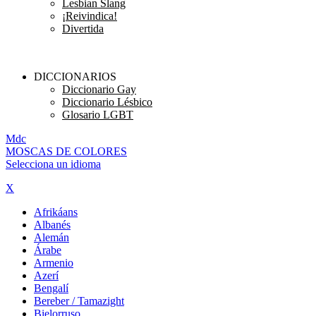
Lesbian Slang
¡Reivindica!
Divertida
DICCIONARIOS
Diccionario Gay
Diccionario Lésbico
Glosario LGBT
M
dc
MOSC
A
S
DE COLORES
Selecciona un idioma
X
Afrikáans
Albanés
Alemán
Árabe
Armenio
Azerí
Bengalí
Bereber / Tamazight
Bielorruso