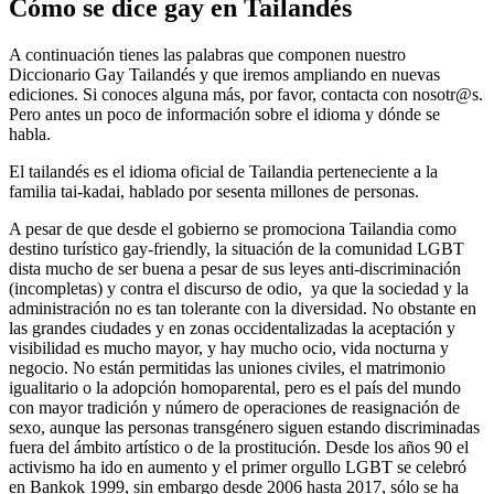
Cómo se dice gay en Tailandés
A continuación tienes las palabras que componen nuestro
Diccionario Gay Tailandés y que iremos ampliando en nuevas
ediciones. Si conoces alguna más, por favor, contacta con nosotr@s.
Pero antes un poco de información sobre el idioma y dónde se
habla.
El tailandés es el idioma oficial de Tailandia perteneciente a la
familia tai-kadai, hablado por sesenta millones de personas.
A pesar de que desde el gobierno se promociona Tailandia como
destino turístico gay-friendly, la situación de la comunidad LGBT
dista mucho de ser buena a pesar de sus leyes anti-discriminación
(incompletas) y contra el discurso de odio, ya que la sociedad y la
administración no es tan tolerante con la diversidad. No obstante en
las grandes ciudades y en zonas occidentalizadas la aceptación y
visibilidad es mucho mayor, y hay mucho ocio, vida nocturna y
negocio. No están permitidas las uniones civiles, el matrimonio
igualitario o la adopción homoparental, pero es el país del mundo
con mayor tradición y número de operaciones de reasignación de
sexo, aunque las personas transgénero siguen estando discriminadas
fuera del ámbito artístico o de la prostitución. Desde los años 90 el
activismo ha ido en aumento y el primer orgullo LGBT se celebró
en Bankok 1999, sin embargo desde 2006 hasta 2017, sólo se ha