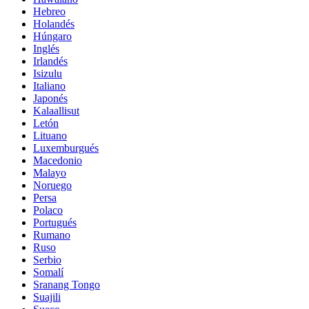
Hebreo
Holandés
Húngaro
Inglés
Irlandés
Isizulu
Italiano
Japonés
Kalaallisut
Letón
Lituano
Luxemburgués
Macedonio
Malayo
Noruego
Persa
Polaco
Portugués
Rumano
Ruso
Serbio
Somalí
Sranang Tongo
Suajili