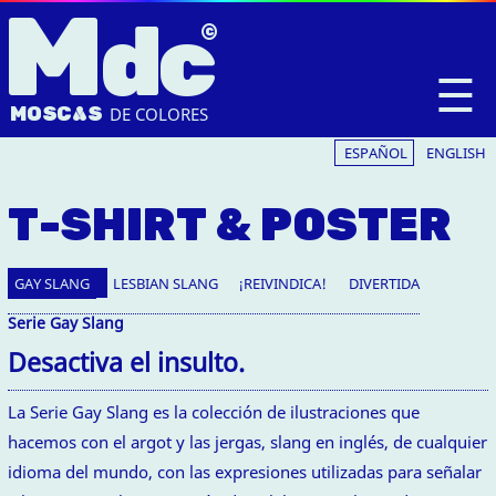
M
dc
☰
MOSC
A
S
DE COLORES
ESPAÑOL
ENGLISH
T-SHIRT & POSTER
GAY SLANG
LESBIAN SLANG
¡REIVINDICA!
DIVERTIDA
Serie Gay Slang
Desactiva el insulto.
La Serie Gay Slang es la colección de ilustraciones que
hacemos con el argot y las jergas, slang en inglés, de cualquier
idioma del mundo, con las expresiones utilizadas para señalar