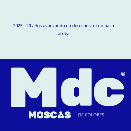
2025 - 20 años avanzando en derechos: ni un paso
atrás.
M
dc
△
MOSC
A
S
DE COLORES