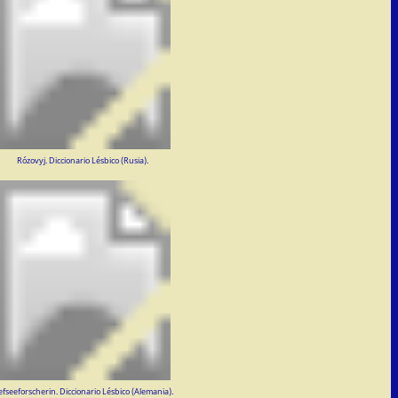
Rózovyj. Diccionario Lésbico (Rusia).
efseeforscherin. Diccionario Lésbico (Alemania).