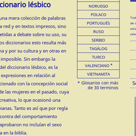
cionario lésbico
NORUEGO
POLACO
 una mera colección de palabras
Tod
PORTUGUÉS
de 
la red y en textos impresos, sino
est
RUSO
tidas a debate sobre su uso, su
rel
SERBIO
os diccionarios esto resulta más
TAGÁLOG
ma y por su cultura y en otras en
TURCO
i imposible. Sin embargo la
VALENCIANO
el diccionario lésbico, es la
VIETNAMITA
expresiones en relación al
S
acionado con la concepción social
 de las mujeres en el pasado, cuya
creativa, lo que ocasionó una
bianas. Tanto es así que por regla
n contra del comportamiento
aprobaron no incluían el sexo
 en la biblia.