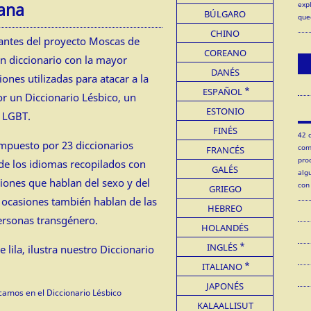
iana
exp
BÚLGARO
que
CHINO
antes del proyecto Moscas de
COREANO
un diccionario con la mayor
DANÉS
ones utilizadas para atacar a la
ESPAÑOL
r un Diccionario Lésbico, un
ESTONIO
o LGBT.
FINÉS
42 
ompuesto por 23 diccionarios
com
FRANCÉS
pro
de los idiomas recopilados con
GALÉS
alg
iones que hablan del sexo y del
con
GRIEGO
 ocasiones también hablan de las
HEBREO
ersonas transgénero.
HOLANDÉS
INGLÉS
ITALIANO
JAPONÉS
amos en el Diccionario Lésbico
KALAALLISUT