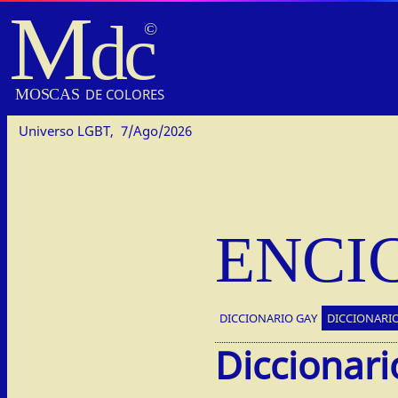
M
dc
MOSC
A
S
DE COLORES
Universo LGBT,
7/Ago/2026
ENCI
DICCIONARIO GAY
DICCIONARIO
Diccionari