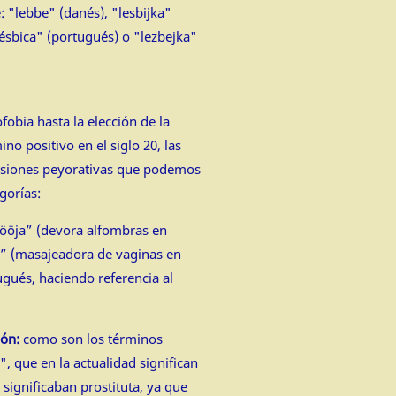
: "lebbe" (danés), "lesbijka"
"lésbica" (portugués) o "lezbejka"
obia hasta la elección de la
o positivo en el siglo 20, las
resiones peyorativas que podemos
gorías:
öja” (devora alfombras en
” (masajeadora de vaginas en
ugués, haciendo referencia al
ión:
como son los términos
, que en la actualidad significan
 significaban prostituta, ya que