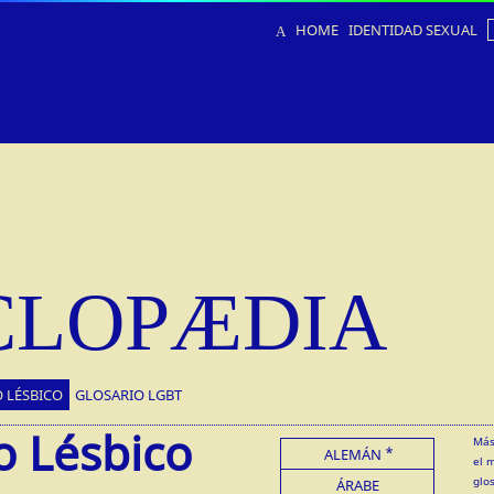
HOME
IDENTIDAD SEXUAL
CLOPÆDIA
 LÉSBICO
GLOSARIO LGBT
o Lésbico
Más
ALEMÁN
el 
glo
ÁRABE