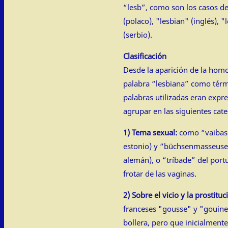
“lesb”, como son los casos de
(polaco), "lesbian" (inglés), 
(serbio).
Clasificación
Desde la aparición de la homof
palabra “lesbiana” como términ
palabras utilizadas eran exp
agrupar en las siguientes cate
1) Tema sexual:
como “vaibasö
estonio) y “büchsenmasseuse
alemán), o “tríbade” del port
frotar de las vaginas.
2) Sobre el vicio y la prostituc
franceses "gousse" y "gouine"
bollera, pero que inicialmente