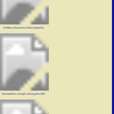
Tortillera. Diccionario Lésbico (España).
Stonewall Inn, el origen del orgullo LGBT.