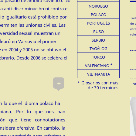
su pasado de ámbito soviético. No
NORUEGO
a anti-discriminación ni contra el
POLACO
io igualitario está prohibido por
Tod
PORTUGUÉS
de 
ermiten las uniones civiles. Las
est
RUSO
iversidad sexual muestran un
rel
SERBIO
lebró en Varsovia el primer
TAGÁLOG
e en 2004 y 2005 no se obtuvo el
TURCO
ebrarlo. Desde 2006 se celebra el
VALENCIANO
VIETNAMITA
+
S
n la que el idioma polaco ha
esbiana. Por lo que nos han
ón que tiene connotaciones
onsidera ofensiva. En cambio, la
tra y preferida para referirse a