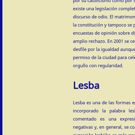
por su catolicismo como por 
existe una legislación complet
discurso de odio. El matrimon
la constitución y tampoco se p
encuestas de opinión sobre d
amplio rechazo. En 2001 se ce
desfile por la igualdad aunqu
permiso de la ciudad para cel
orgullo con regularidad.
Lesba
Lesba es una de las formas e
incorporado la palabra l
comentado es una expresi
negativas y, en general, se c
expresión lesbijka es más neu