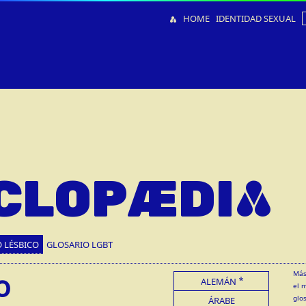
HOME
IDENTIDAD SEXUAL
CLOPÆDIA
 LÉSBICO
GLOSARIO LGBT
o
Más
ALEMÁN
el 
glo
ÁRABE