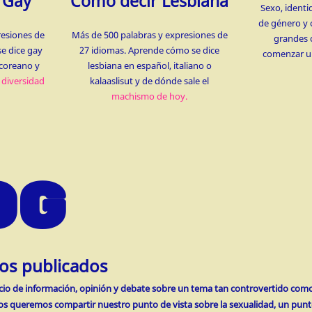
 Gay
Cómo decir Lesbiana
Sexo, identi
de género y 
resiones de
Más de 500 palabras y expresiones de
grandes 
e dice gay
27 idiomas. Aprende cómo se dice
comenzar un
o coreano y
lesbiana en español, italiano o
a
diversidad
kalaaslisut y de dónde sale el
machismo de hoy.
OG
los publicados
acio de información, opinión y debate sobre un tema tan controvertido como 
los queremos compartir nuestro punto de vista sobre la sexualidad, un punt