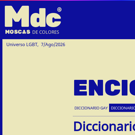
M
dc
MOSC
A
S
DE COLORES
Universo LGBT,
7/Ago/2026
ENCI
DICCIONARIO GAY
DICCIONARIO
Diccionari