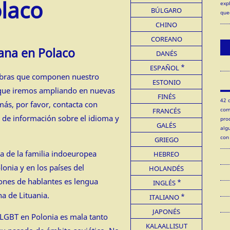
olaco
exp
BÚLGARO
que
CHINO
COREANO
ana en Polaco
DANÉS
ESPAÑOL
labras que componen nuestro
ESTONIO
 que iremos ampliando en nuevas
FINÉS
42 
más, por favor, contacta con
com
FRANCÉS
 de información sobre el idioma y
pro
GALÉS
alg
con
GRIEGO
a de la familia indoeuropea
HEBREO
onia y en los países del
HOLANDÉS
ones de hablantes es lengua
INGLÉS
na de Lituania.
ITALIANO
JAPONÉS
 LGBT en Polonia es mala tanto
KALAALLISUT