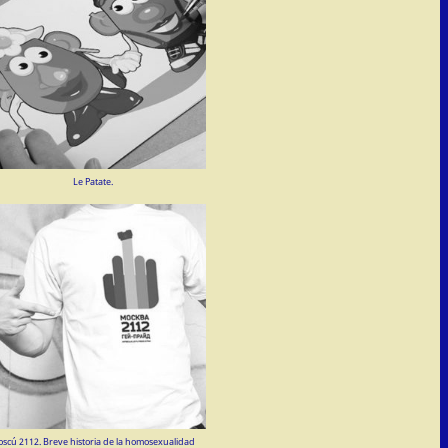
Le Patate.
scú 2112. Breve historia de la homosexualidad