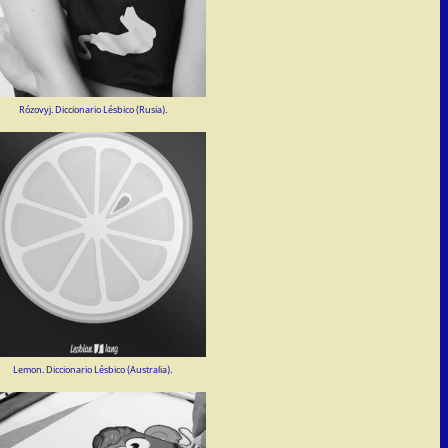
Rózovyj. Diccionario Lésbico (Rusia).
Lemon. Diccionario Lésbico (Australia).