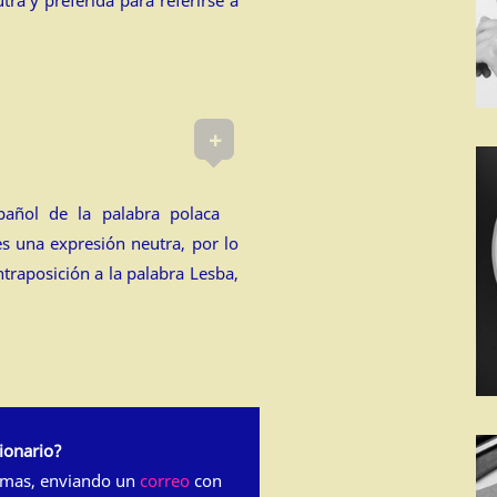
+
pañol de la palabra polaca
es una expresión neutra, por lo
ntraposición a la palabra Lesba,
ionario?
rmas, enviando un
correo
con