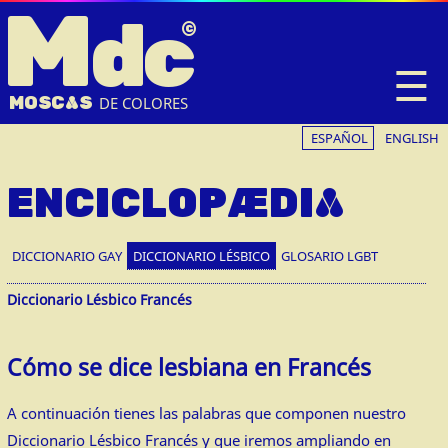
M
dc
☰
MOSC
A
S
DE COLORES
ESPAÑOL
ENGLISH
ENCICLOPÆDIA
DICCIONARIO GAY
DICCIONARIO LÉSBICO
GLOSARIO LGBT
Diccionario Lésbico Francés
Cómo se dice lesbiana en Francés
A continuación tienes las palabras que componen nuestro
Diccionario Lésbico Francés y que iremos ampliando en