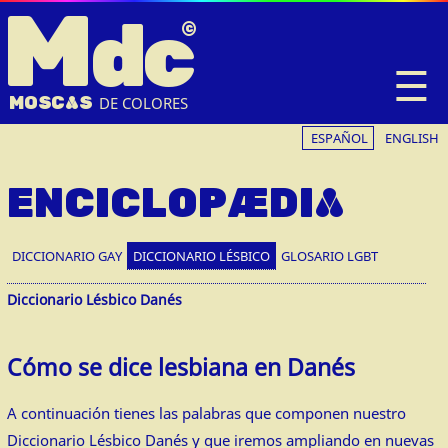
M
dc
☰
MOSC
A
S
DE COLORES
ESPAÑOL
ENGLISH
ENCICLOPÆDIA
DICCIONARIO GAY
DICCIONARIO LÉSBICO
GLOSARIO LGBT
Diccionario Lésbico Danés
Cómo se dice lesbiana en Danés
A continuación tienes las palabras que componen nuestro
Diccionario Lésbico Danés y que iremos ampliando en nuevas