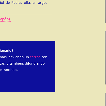
ñol de Pot es olla, en argot
Japón).
ionario?
rmas, enviando un
correo
con
cas, y también, difundiendo
es sociales.