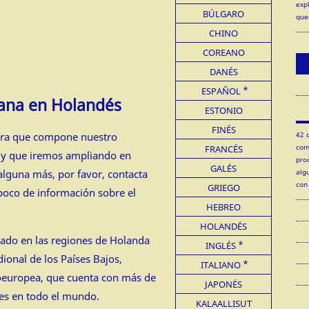
exp
BÚLGARO
que
CHINO
COREANO
DANÉS
ESPAÑOL
iana en Holandés
ESTONIO
FINÉS
abra que compone nuestro
42 
com
FRANCÉS
 y que iremos ampliando en
pro
GALÉS
alguna más, por favor, contacta
alg
con
GRIEGO
poco de información sobre el
HEBREO
HOLANDÉS
blado en las regiones de Holanda
INGLÉS
ional de los Países Bajos,
ITALIANO
doeuropea, que cuenta con más de
JAPONÉS
tes en todo el mundo.
KALAALLISUT