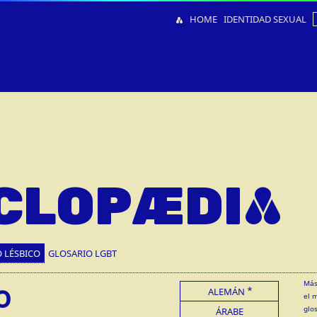
HOME
IDENTIDAD SEXUAL
CLOPÆDIA
 LÉSBICO
GLOSARIO LGBT
o
Más
ALEMÁN
el 
glo
ÁRABE