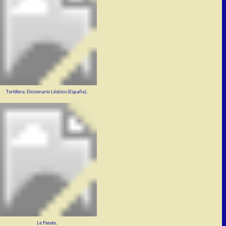
Tortillera. Diccionario Lésbico (España).
Le Patate.