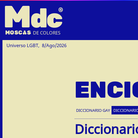
M
dc
MOSC
A
S
DE COLORES
Universo LGBT,
8/Ago/2026
ENCI
DICCIONARIO GAY
DICCIONARIO
Diccionari