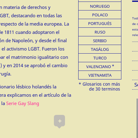
NORUEGO
en materia de derechos y
POLACO
GBT, destacando en todas las
Tod
respecto de la media europea. La
PORTUGUÉS
de 
est
de 1811 cuando adoptaron el
RUSO
rel
ón de Napoleón, y desde el final
SERBIO
 el activismo LGBT. Fueron los
TAGÁLOG
r el matrimonio igualitario con
TURCO
 y en 2014 se aprobó el cambio
VALENCIANO
rugía.
VIETNAMITA
S
ionario lésbico holandés la
era explicamos en el artículo de la
 la
Serie Gay Slang
+