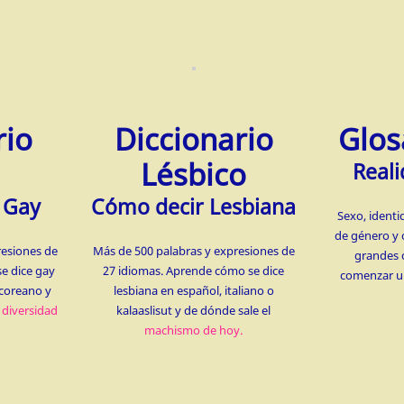
rio
Diccionario
Glos
Lésbico
Reali
 Gay
Cómo decir Lesbiana
Sexo, identi
de género y 
resiones de
Más de 500 palabras y expresiones de
grandes 
e dice gay
27 idiomas. Aprende cómo se dice
comenzar un
o coreano y
lesbiana en español, italiano o
a
diversidad
kalaaslisut y de dónde sale el
machismo de hoy.