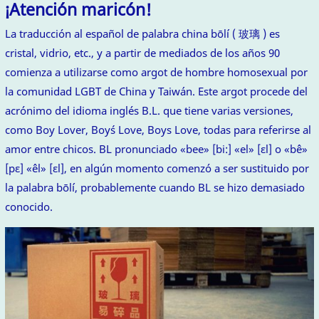
¡Atención maricón!
La traducción al español de palabra china bōlí ( 玻璃 ) es
cristal, vidrio, etc., y a partir de mediados de los años 90
comienza a utilizarse como argot de hombre homosexual por
la comunidad LGBT de China y Taiwán. Este argot procede del
acrónimo del idioma inglés B.L. que tiene varias versiones,
como Boy Lover, Boy´s Love, Boys Love, todas para referirse al
amor entre chicos. BL pronunciado «bee» [bi:] «el» [ɛl] o «bê»
[pɛ] «êl» [ɛl], en algún momento comenzó a ser sustituido por
la palabra bōlí, probablemente cuando BL se hizo demasiado
conocido.