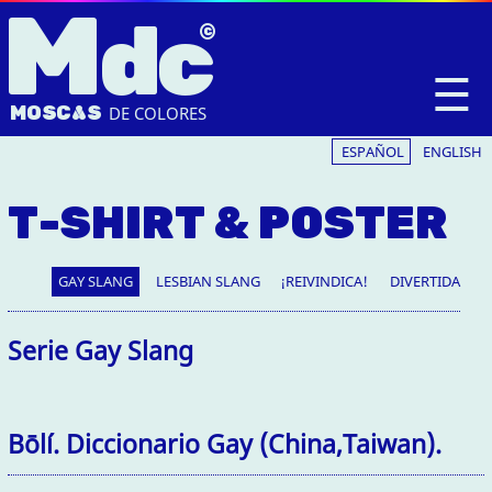
M
dc
☰
MOSC
A
S
DE COLORES
ESPAÑOL
ENGLISH
T-SHIRT & POSTER
GAY SLANG
LESBIAN SLANG
¡REIVINDICA!
DIVERTIDA
Serie Gay Slang
Bōlí. Diccionario Gay (China,Taiwan).