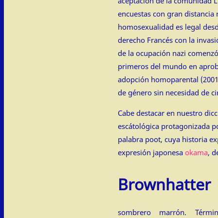
aceptación de la comunidad L
encuestas con gran distancia 
homosexualidad es legal des
derecho Francés con la invasi
de la ocupación nazi comenzó
primeros del mundo en aproba
adopción homoparental (2001)
de género sin necesidad de ci
Cabe destacar en nuestro dicc
escátológica protagonizada po
palabra poot, cuya historia ex
expresión japonesa
okama
, d
Brownhatter
sombrero marrón. Térmi