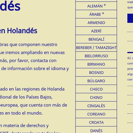
dés
exp
ALEMÁN
que
ÁRABE
ARMENIO
en Holandés
AZERÍ
BENGALÍ
labras que componen nuestro
BEREBER / TAMAZIGHT
que iremos ampliando en nuevas
BIELORRUSO
42 
más, por favor, contacta con
com
BIRMANO
 de información sobre el idioma y
pro
BOSNIO
alg
con
BÚLGARO
blado en las regiones de Holanda
CHECO
ional de los Países Bajos,
CHINO
doeuropea, que cuenta con más de
CINGALÉS
tes en todo el mundo.
COREANO
CROATA
en materia de derechos y
DANÉS