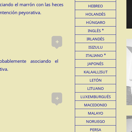
iando el marrón con las heces
HEBREO
Intención peyorativa.
HOLANDÉS
HÚNGARO
INGLÉS
IRLANDÉS
+
ISIZULU
ITALIANO
robablemente asociando el
JAPONÉS
iva.
KALAALLISUT
LETÓN
LITUANO
+
LUXEMBURGUÉS
MACEDONIO
MALAYO
NORUEGO
PERSA