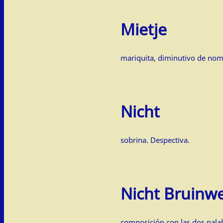
Mietje
mariquita, diminutivo de nom
Nicht
sobrina. Despectiva.
Nicht Bruinw
composición con las dos palab