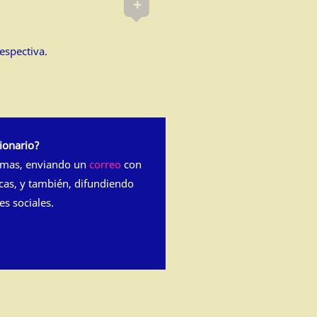
+
espectiva.
ionario?
rmas, enviando un
correo
con
cas, y también, difundiendo
es sociales.