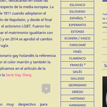
GBT, destacando en todas las
ESLOVACO
respecto de la media europea. La
ESLOVENO
de 1811 cuando adoptaron el
Tod
ESPAÑOL
de 
ón de Napoleón, y desde el final
est
ESPERANTO
 el activismo LGBT. Fueron los
rel
ESTONIO
r el matrimonio igualitario con
EUSKERA / VASCO
 y en 2014 se aprobó el cambio
FARSI-DARÍ
rugía.
FINÉS
ionario gay holandés la referencia
FLAMENCO
r el color marrón y también la
FRANCÉS
S
plicamos en el artículo de la
GALÉS
e la
Serie Gay Slang
GALLEGO
GEORGIANO
+
GRIEGO
HAITIANO
no muy despectivo para
HAWAIANO