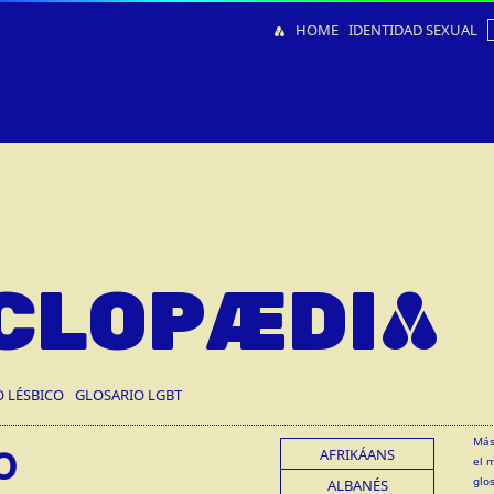
HOME
IDENTIDAD SEXUAL
CLOPÆDIA
O LÉSBICO
GLOSARIO LGBT
o
Más
AFRIKÁANS
el 
glo
ALBANÉS