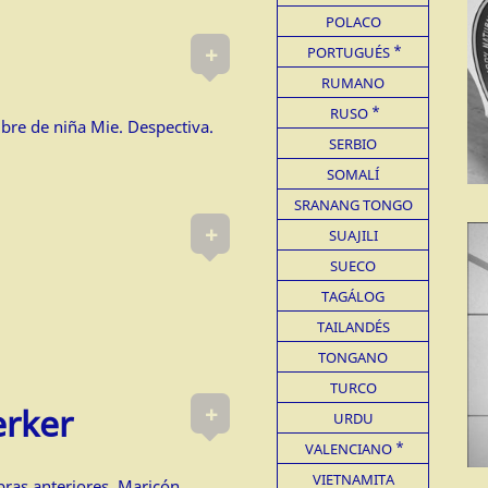
POLACO
+
PORTUGUÉS
RUMANO
RUSO
bre de niña Mie. Despectiva.
SERBIO
SOMALÍ
SRANANG TONGO
+
SUAJILI
SUECO
TAGÁLOG
TAILANDÉS
TONGANO
TURCO
+
erker
URDU
VALENCIANO
VIETNAMITA
ras anteriores. Maricón.