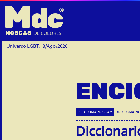
M
dc
MOSC
A
S
DE COLORES
Universo LGBT,
8/Ago/2026
ENCI
DICCIONARIO GAY
DICCIONARI
Diccionari