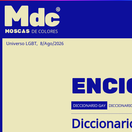
M
dc
MOSC
A
S
DE COLORES
Universo LGBT,
8/Ago/2026
ENCI
DICCIONARIO GAY
DICCIONARI
Diccionari