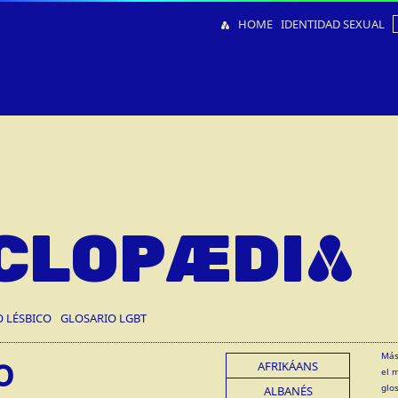
HOME
IDENTIDAD SEXUAL
CLOPÆDIA
O LÉSBICO
GLOSARIO LGBT
o
Más
AFRIKÁANS
el 
glo
ALBANÉS