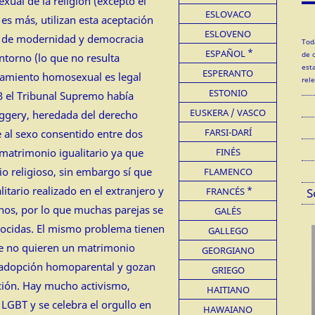
exual de la religión (excepto el
ESLOVACO
es más, utilizan esta aceptación
ESLOVENO
 de modernidad y democracia
Tod
ESPAÑOL
de 
ntorno (lo que no resulta
est
ESPERANTO
rtamiento homosexual es legal
rel
ESTONIO
 el Tribunal Supremo había
EUSKERA / VASCO
ggery, heredada del derecho
FARSI-DARÍ
e al sexo consentido entre dos
l matrimonio igualitario ya que
FINÉS
o religioso, sin embargo sí que
FLAMENCO
tario realizado en el extranjero y
FRANCÉS
S
hos, por lo que muchas parejas se
GALÉS
nocidas. El mismo problema tienen
GALLEGO
ue no quieren un matrimonio
GEORGIANO
 la adopción homoparental y gozan
GRIEGO
ación. Hay mucho activismo,
HAITIANO
 LGBT y se celebra el orgullo en
HAWAIANO