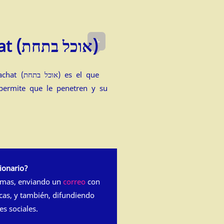
+
Okhel Batachat (אוכל בתחת)
 es el que
permite que le penetren y su
ionario?
rmas, enviando un
correo
con
cas, y también, difundiendo
es sociales.