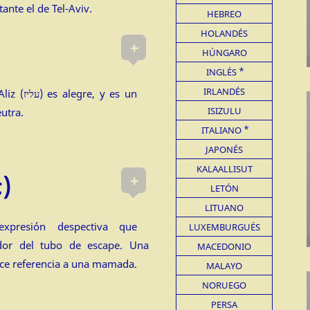
ante el de Tel-Aviv.
HEBREO
HOLANDÉS
+
HÚNGARO
INGLÉS
IRLANDÉS
, y es un
ISIZULU
utra.
ITALIANO
JAPONÉS
KALAALLISUT
+
Egzozan (אגזוזן)
LETÓN
LITUANO
LUXEMBURGUÉS
tador del tubo de escape. Una
MACEDONIO
ce referencia a una mamada.
MALAYO
NORUEGO
PERSA