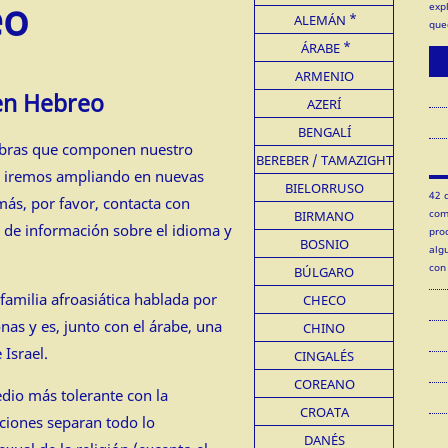
eo
exp
ALEMÁN
que
ÁRABE
ARMENIO
en Hebreo
AZERÍ
BENGALÍ
labras que componen nuestro
BEREBER / TAMAZIGHT
e iremos ampliando en nuevas
BIELORRUSO
42 
más, por favor, contacta con
com
BIRMANO
 de información sobre el idioma y
pro
BOSNIO
alg
con
BÚLGARO
familia afroasiática hablada por
CHECO
nas y es, junto con el árabe, una
CHINO
 Israel.
CINGALÉS
COREANO
edio más tolerante con la
CROATA
ciones separan todo lo
DANÉS