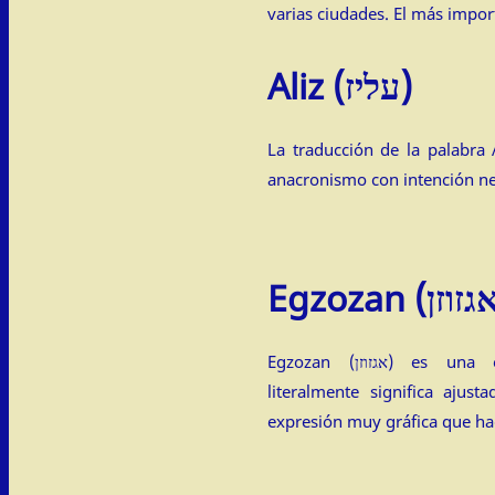
varias ciudades. El más import
Aliz (עליז)
La traducción de la palabra Aliz (עליז) es alegre
anacronismo con intención ne
Egzozan (אגזוזן) es una expresión despectiva que
literalmente significa ajus
expresión muy gráfica que ha