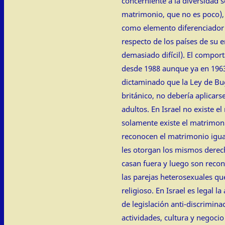
concerniente a la diversidad s
matrimonio, que no es poco), 
como elemento diferenciador
respecto de los países de su e
demasiado difícil). El compo
desde 1988 aunque ya en 1963
dictaminado que la Ley de Bu
británico, no debería aplicars
adultos. En Israel no existe e
solamente existe el matrimoni
reconocen el matrimonio iguali
les otorgan los mismos derec
casan fuera y luego son reco
las parejas heterosexuales q
religioso. En Israel es legal
de legislación anti-discrimin
actividades, cultura y negocio