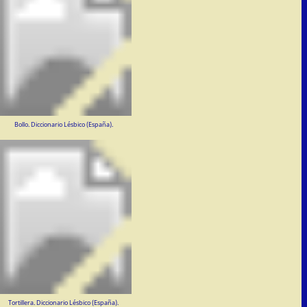
Bollo. Diccionario Lésbico (España).
Tortillera. Diccionario Lésbico (España).