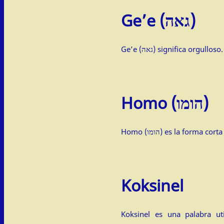
Ge’e (גאה)
Ge’e (גאה) significa orgulloso.
Homo (הומו)
Homo (הומו) es la forma
Koksinel
Koksinel es una palabra uti