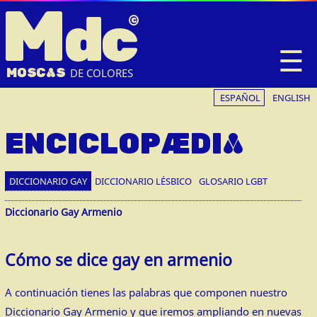
M
dc
☰
MOSC
A
S
DE COLORES
ESPAÑOL
ENGLISH
ENCICLOPÆDIA
DICCIONARIO GAY
DICCIONARIO LÉSBICO
GLOSARIO LGBT
Diccionario Gay Armenio
Cómo se dice gay en armenio
A continuación tienes las palabras que componen nuestro
Diccionario Gay Armenio y que iremos ampliando en nuevas