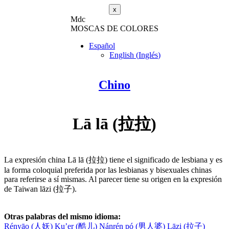
x
M
dc
MOSC
A
S
DE COLORES
Español
English
(
Inglés
)
Chino
Lā lā (拉拉)
La expresión china Lā lā (拉拉) tiene el significado de lesbiana y es
la forma coloquial preferida por las lesbianas y bisexuales chinas
para referirse a sí mismas. Al parecer tiene su origen en la expresión
de Taiwan lāzi (拉子).
Otras palabras del mismo idioma:
Rényāo (人妖)
Ku’er (酷儿)
Nánrén pó (男人婆)
Lāzi (拉子)