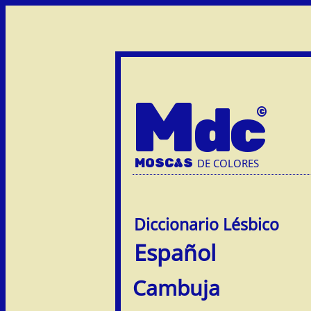
M
dc
MOSC
A
S
DE COLORES
Español
Cambuja