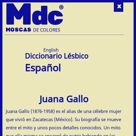
M
dc
x
MOSC
A
S
DE COLORES
English
Español
Juana Gallo
Juana Gallo (1876-1958) es el alias de una célebre mujer
que vivió en Zacatecas (México). Su biografía se mueve
entre el mito y unos pocos detalles conocidos. Un mito
que ella misma se encargó de nutrir bebiendo en las