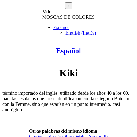
x
M
dc
MOSC
A
S
DE COLORES
Español
English
(
Inglés
)
Español
Kiki
término importado del inglés, utilizado desde los años 40 a los 60,
para las lesbianas que no se identificaban con la categoría Butch ni
con la Femme, sino que estarían en un punto intermedio, casi
andrógino.
Otras palabras del mismo idioma:
Croqueta
Virago
Obvia
Webiá
Sopaipilla