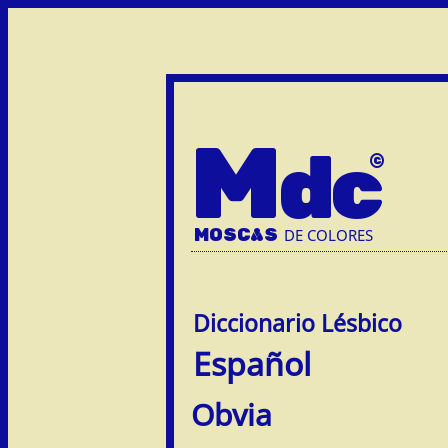
M
dc
MOSC
A
S
DE COLORES
Español
Obvia