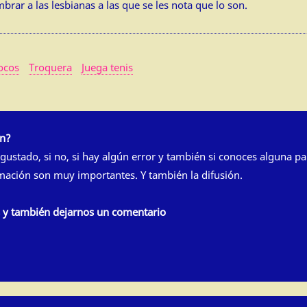
rar a las lesbianas a las que se les nota que lo son.
cocos
Troquera
Juega tenis
ón?
 gustado, si no, si hay algún error y también si conoces alguna pa
rmación son muy importantes. Y también la difusión.
s y también dejarnos un comentario