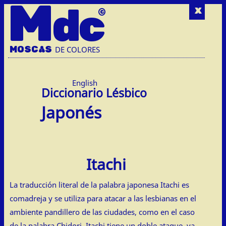
M
dc
x
MOSC
A
S
DE COLORES
English
Japonés
Itachi
La traducción literal de la palabra japonesa Itachi es
comadreja y se utiliza para atacar a las lesbianas en el
ambiente pandillero de las ciudades, como en el caso
de la palabra Chidori. Itachi tiene un doble ataque, ya