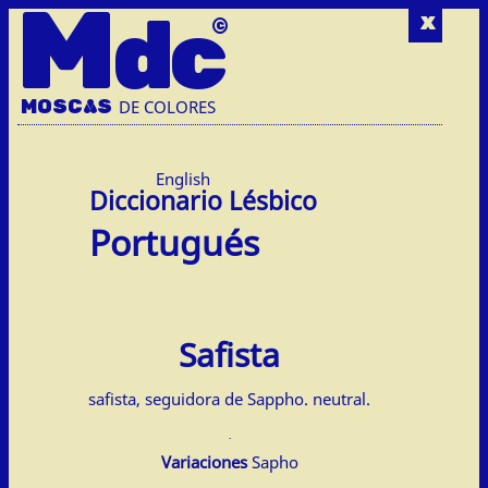
M
dc
x
MOSC
A
S
DE COLORES
English
Portugués
Safista
safista, seguidora de Sappho. neutral.
Variaciones
Sapho