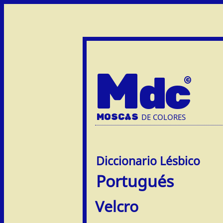
M
dc
MOSC
A
S
DE COLORES
Portugués
Velcro