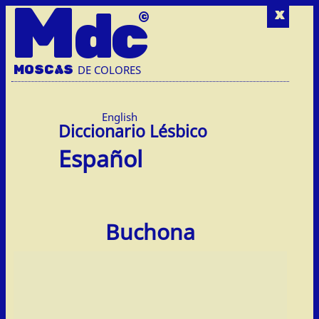
M
dc
x
MOSC
A
S
DE COLORES
English
Español
Buchona