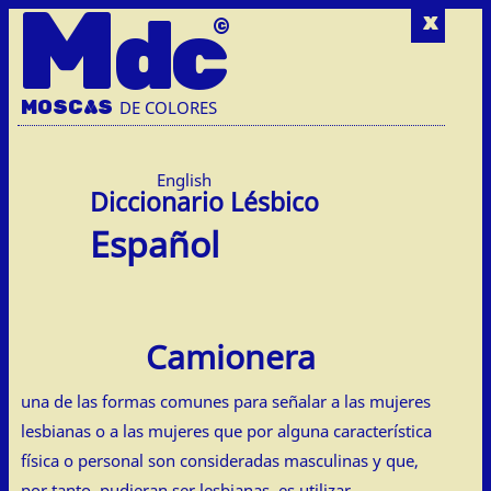
M
dc
x
MOSC
A
S
DE COLORES
English
Español
Camionera
una de las formas comunes para señalar a las mujeres
lesbianas o a las mujeres que por alguna característica
física o personal son consideradas masculinas y que,
por tanto, pudieran ser lesbianas, es utilizar