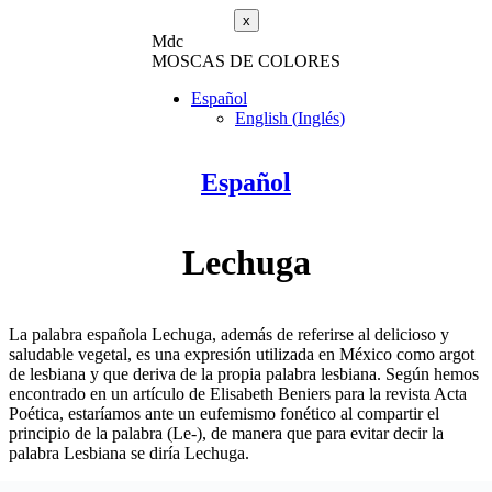
x
M
dc
MOSC
A
S
DE COLORES
Español
English
(
Inglés
)
Español
Lechuga
La palabra española Lechuga, además de referirse al delicioso y
saludable vegetal, es una expresión utilizada en México como argot
de lesbiana y que deriva de la propia palabra lesbiana. Según hemos
encontrado en un artículo de Elisabeth Beniers para la revista Acta
Poética, estaríamos ante un eufemismo fonético al compartir el
principio de la palabra (Le-), de manera que para evitar decir la
palabra Lesbiana se diría Lechuga.