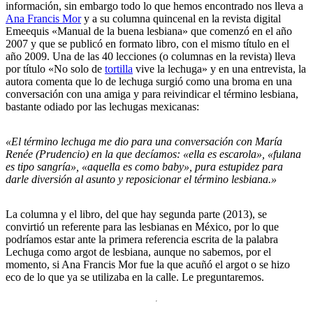
información, sin embargo todo lo que hemos encontrado nos lleva a
Ana Francis Mor
y a su columna quincenal en la revista digital
Emeequis «Manual de la buena lesbiana» que comenzó en el año
2007 y que se publicó en formato libro, con el mismo título en el
año 2009. Una de las 40 lecciones (o columnas en la revista) lleva
por título «No solo de
tortilla
vive la lechuga» y en una entrevista, la
autora comenta que lo de lechuga surgió como una broma en una
conversación con una amiga y para reivindicar el término lesbiana,
bastante odiado por las lechugas mexicanas:
«El término lechuga me dio para una conversación con María
Renée (Prudencio) en la que decíamos: «ella es escarola», «fulana
es tipo sangría», «aquella es como baby», pura estupidez para
darle diversión al asunto y reposicionar el término lesbiana.»
La columna y el libro, del que hay segunda parte (2013), se
convirtió un referente para las lesbianas en México, por lo que
podríamos estar ante la primera referencia escrita de la palabra
Lechuga como argot de lesbiana, aunque no sabemos, por el
momento, si Ana Francis Mor fue la que acuñó el argot o se hizo
eco de lo que ya se utilizaba en la calle. Le preguntaremos.