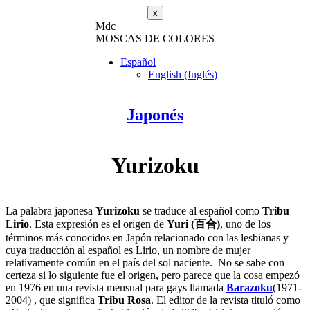
x
M
dc
MOSC
A
S
DE COLORES
Español
English
(
Inglés
)
Japonés
Yurizoku
La palabra japonesa
Yurizoku
se traduce al español como
Tribu
Lirio
. Esta expresión es el origen de
Yuri (百合)
, uno de los
términos más conocidos en Japón relacionado con las lesbianas y
cuya traducción al español es Lirio, un nombre de mujer
relativamente común en el país del sol naciente. No se sabe con
certeza si lo siguiente fue el origen, pero parece que la cosa empezó
en 1976 en una revista mensual para gays llamada
Barazoku
(1971-
2004) , que significa
Tribu Rosa
. El editor de la revista tituló como