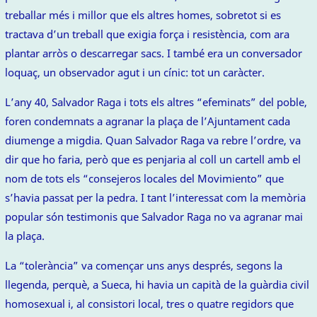
treballar més i millor que els altres homes, sobretot si es
tractava d’un treball que exigia força i resistència, com ara
plantar arròs o descarregar sacs. I també era un conversador
loquaç, un observador agut i un cínic: tot un caràcter.
L’any 40, Salvador Raga i tots els altres “efeminats” del poble,
foren condemnats a agranar la plaça de l’Ajuntament cada
diumenge a migdia. Quan Salvador Raga va rebre l’ordre, va
dir que ho faria, però que es penjaria al coll un cartell amb el
nom de tots els “consejeros locales del Movimiento” que
s’havia passat per la pedra. I tant l’interessat com la memòria
popular són testimonis que Salvador Raga no va agranar mai
la plaça.
La “tolerància” va començar uns anys després, segons la
llegenda, perquè, a Sueca, hi havia un capità de la guàrdia civil
homosexual i, al consistori local, tres o quatre regidors que