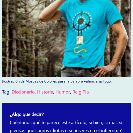
Ilustración de Moscas de Colores para la palabra valenciana Fogó.
Tag :
Diccionario
,
Historia
,
Humor
,
Reig Pla
¿Algo que decir?
Cuéntanos qué te parece este artículo, si bien, si mal, si
piensas que somos idiotas o si nos ves en el infierno. Y