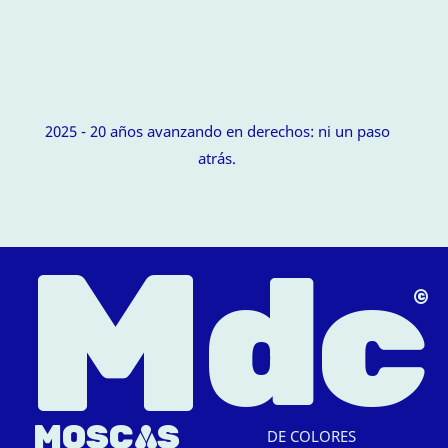
2025 - 20 años avanzando en derechos: ni un paso
atrás.
M
dc
△
MOSC
A
S
DE COLORES