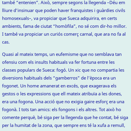
també “entenien”. Això, sempre segons la llegenda –Déu em
lliure d’insinuar que poden haver franquistes i guàrdies civils
homosexuals–, va propiciar que Sueca adquirira, en certs
ambients, fama de ciutat “homòfila”, no sé com dir-ho millor.
I també va propiciar un curiós comerç carnal, que ara no fa al
cas.
Quasi al mateix temps, un eufemisme que no semblava tan
ofensiu com els insults habituals va fer fortuna entre les
classes populars de Sueca: fogó. Un xic que no compartia les
diversions habituals dels “gamberros” de l’època era un
fogonet. Un home amanerat en excés, que exagerava els
gestos o les expressions que ell mateix atribuïa a les dones,
era una fogona. Una acció que no exigia gaire esforç era una
fogonà. I tots tan amics: els fongons i els altres. Tot això ho
comente perquè, bé siga per la llegenda que he contat, bé siga
per la humitat de la zona, que sempre ens té la xufa a remull,