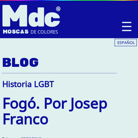
M
dc
☰
MOSC
A
S
DE COLORES
ESPAÑOL
BLOG
Historia LGBT
Fogó. Por Josep
Franco