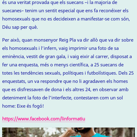
és una veritat provada que els suecans –i la majoria de
suecanes– tenim un sentit especial que ens fa reconéixer els
homosexuals que no es decideixen a manifestar-se com són,
Déu sap per què.
Per això, quan monsenyor Reig Pla va dir allò que va dir sobre
els homosexuals i l’infern, vaig imprimir una foto de sa
eminència, vestit de gran gala, i vaig eixir al carrer, disposat a
fer una enquesta, més o menys científica, a 25 suecans de
totes les tendències sexuals, polítiques i futbolístiques. Dels 25
enquestats, un va respondre que no li agradaven els homes
que es disfressaven de dona i els altres 24, en observar amb
deteniment la foto de l’interfecte, contestaren com un sol
home: Eixe és fogó!
https://www.facebook.com/linformatiu