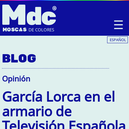
M
dc
☰
MOSC
A
S
DE COLORES
ESPAÑOL
BLOG
Opinión
García Lorca en el
armario de
Televisión Española