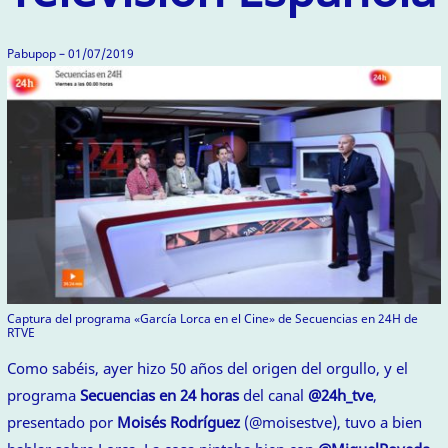
Pabupop – 01/07/2019
Captura del programa «García Lorca en el Cine» de Secuencias en 24H de
RTVE
Como sabéis, ayer hizo 50 años del origen del orgullo, y el
programa
Secuencias en 24 horas
del canal
@24h_tve
,
presentado por
Moisés Rodríguez
(@moisestve), tuvo a bien