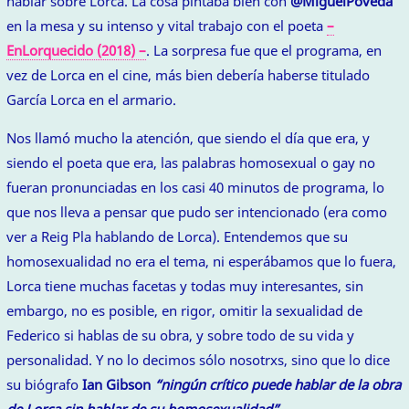
hablar sobre Lorca. La cosa pintaba bien con
@MiguelPoveda
en la mesa y su intenso y vital trabajo con el poeta
–
EnLorquecido (2018) –
. La sorpresa fue que el programa, en
vez de Lorca en el cine, más bien debería haberse titulado
García Lorca en el armario.
Nos llamó mucho la atención, que siendo el día que era, y
siendo el poeta que era, las palabras homosexual o gay no
fueran pronunciadas en los casi 40 minutos de programa, lo
que nos lleva a pensar que pudo ser intencionado (era como
ver a Reig Pla hablando de Lorca). Entendemos que su
homosexualidad no era el tema, ni esperábamos que lo fuera,
Lorca tiene muchas facetas y todas muy interesantes, sin
embargo, no es posible, en rigor, omitir la sexualidad de
Federico si hablas de su obra, y sobre todo de su vida y
personalidad. Y no lo decimos sólo nosotrxs, sino que lo dice
su biógrafo
Ian Gibson
“ningún crítico puede hablar de la obra
de Lorca sin hablar de su homosexualidad”
.