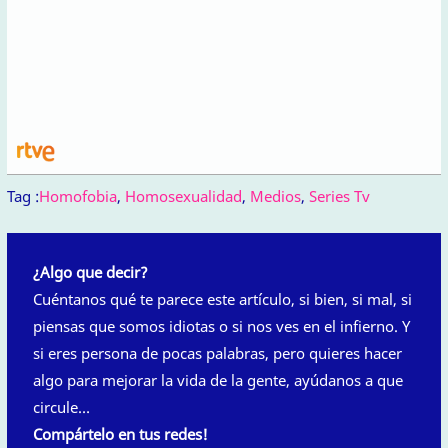
Tag :
Homofobia
,
Homosexualidad
,
Medios
,
Series Tv
¿Algo que decir?
Cuéntanos qué te parece este artículo, si bien, si mal, si
piensas que somos idiotas o si nos ves en el infierno. Y
si eres persona de pocas palabras, pero quieres hacer
algo para mejorar la vida de la gente, ayúdanos a que
circule…
Compártelo en tus redes!