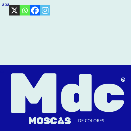
apa
M
dc
△
MOSC
A
S
DE COLORES