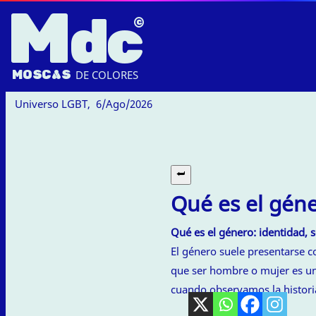
M
dc
MOSC
A
S
DE COLORES
Universo LGBT,
6/Ago/2026
Qué es el gén
Qué es el género: identidad, 
El género suele presentarse c
que ser hombre o mujer es un
cuando observamos la historia