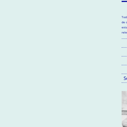
Tod
de 
est
rel
S