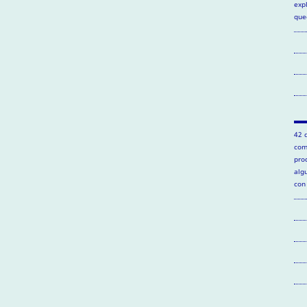
exp
que
42 
com
pro
alg
con