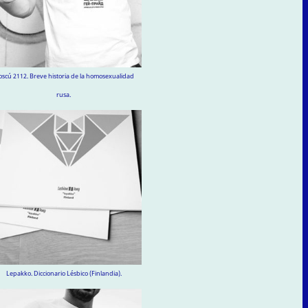
scú 2112. Breve historia de la homosexualidad
rusa.
Lepakko. Diccionario Lésbico (Finlandia).