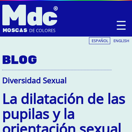
M
dc
☰
MOSC
A
S
DE COLORES
ESPAÑOL
ENGLISH
BLOG
Diversidad Sexual
La dilatación de las
pupilas y la
orientación sexual