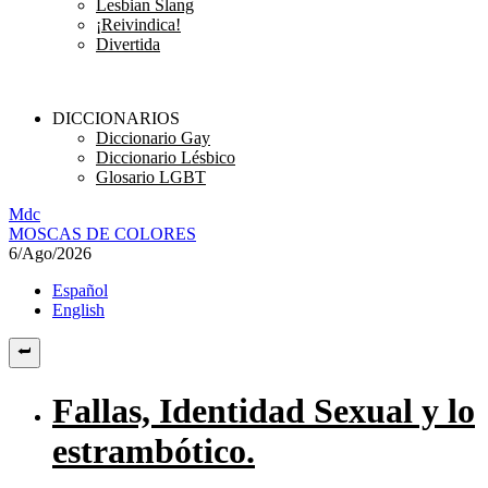
Lesbian Slang
¡Reivindica!
Divertida
DICCIONARIOS
Diccionario Gay
Diccionario Lésbico
Glosario LGBT
M
dc
MOSC
A
S
DE COLORES
6/Ago/2026
Español
English
Fallas, Identidad Sexual y lo
estrambótico.