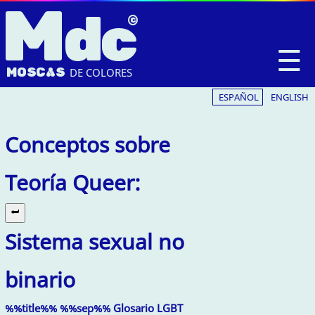
M
dc
☰
MOSC
A
S
DE COLORES
ESPAÑOL
ENGLISH
Conceptos sobre
Teoría Queer:
Sistema sexual no
binario
%%title%% %%sep%% Glosario LGBT